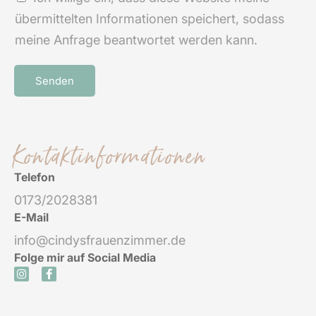
a
übermittelten Informationen speichert, sodass
c
meine Anfrage beantwortet werden kann.
h
r
Senden
i
A
c
l
h
Kontaktinformationen
t
t
e
*
Telefon
r
0173/2028381
n
E-Mail
a
info@cindysfrauenzimmer.de
t
Folge mir auf Social Media
I
F
i
n
a
s
c
v
t
e
a
b