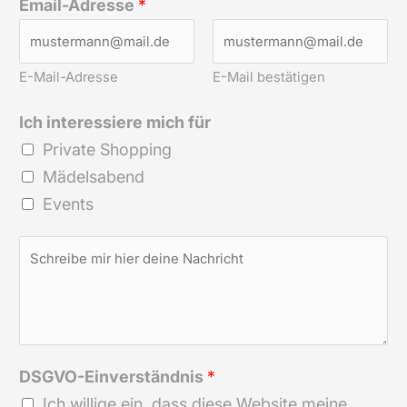
Email-Adresse
*
E-Mail-Adresse
E-Mail bestätigen
Ich interessiere mich für
Private Shopping
Mädelsabend
Events
D
e
i
n
e
DSGVO-Einverständnis
*
N
Ich willige ein, dass diese Website meine