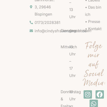
–
3, 29646
• Das bin
13
Bispingen
ich
Uhr
• Presse
0173/2028381
• Kontakt
Dienstag
geschlossen
info@cindysfrauenzimmer.de
Folge
Mittwoch
10
mir
Uhr
auf
–
17
Social
Uhr
Media:
Donnerstag
10
I
W
F
n
h
a
&
Uhr
s
a
c
Freitag
–