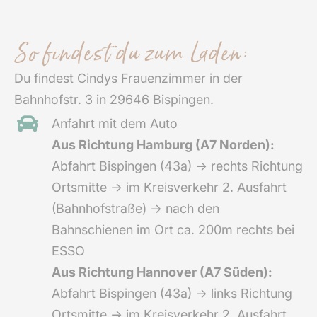
e
g
o
r
o
:
a
k
m
-
So findest du zum Laden:
f
Du findest Cindys Frauenzimmer in der
Bahnhofstr. 3 in 29646 Bispingen.
Anfahrt mit dem Auto
Aus Richtung Hamburg (A7 Norden):
Abfahrt Bispingen (43a) → rechts Richtung
Ortsmitte → im Kreisverkehr 2. Ausfahrt
(Bahnhofstraße) → nach den
Bahnschienen im Ort ca. 200m rechts bei
ESSO
Aus Richtung Hannover (A7 Süden):
Abfahrt Bispingen (43a) → links Richtung
Ortsmitte → im Kreisverkehr 2. Ausfahrt