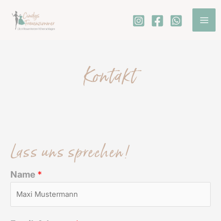
Zum
Ma
Inhalt
Me
springen
Kontakt
Lass uns sprechen!
Name
*