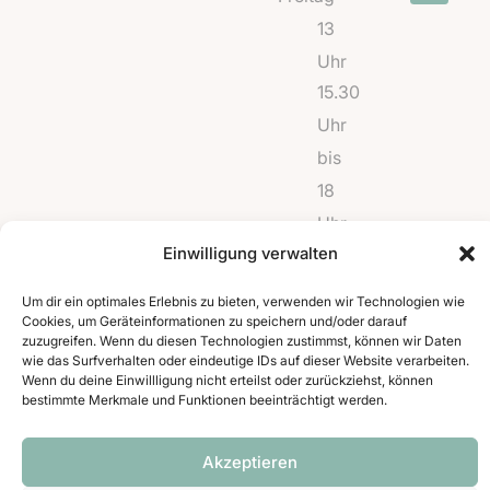
t
t
e
13
a
s
b
Uhr
g
a
o
15.30
r
p
o
a
p
k
Uhr
m
bis
18
Uhr
Einwilligung verwalten
und
Um dir ein optimales Erlebnis zu bieten, verwenden wir Technologien wie
Cookies, um Geräteinformationen zu speichern und/oder darauf
nach
zuzugreifen. Wenn du diesen Technologien zustimmst, können wir Daten
Vereinbarung
wie das Surfverhalten oder eindeutige IDs auf dieser Website verarbeiten.
Wenn du deine Einwillligung nicht erteilst oder zurückziehst, können
bestimmte Merkmale und Funktionen beeinträchtigt werden.
Impressum
Datenschutzerklärung
Cookie-
Copyright ©
Akzeptieren
Richtlinie
2026 Cindys